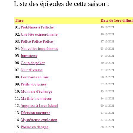
Liste des épisodes de cette saison :
Titre
Date de 1ère diffus
01.
Problèmes à l'affiche
10.10.2021
02.
Une fête extraordinaire
16.10.2021
03.
Police Police Police
17.10.2021
04.
Nouvelles inquiétantes
23.10.2021
05.
Intrusions
24.10.2021
06.
Coup de poker
30.10.2021
07.
Nuit d'ivresse
31.10.2021
08.
Les mains en l'air
06.11.2021
09.
Périls nocturnes
07.11.2021
10.
Monnaie d'échange
13.11.2021
11.
Ma fille mon trésor
14.11.2021
12.
Angoisse à Love Island
20.11.2021
13.
Décision nocturne
21.11.2021
14.
Mystérieuse explosion
27.11.2021
15.
Poésie en danger
28.11.2021