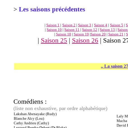
>
Les saisons précédentes
|
Saison 1
|
Saison 2
|
Saison 3
|
Saison 4
|
Saison 5
|
S
|
Saison 10
|
Saison 11
|
Saison 12
|
Saison 13
|
Saison
|
Saison 18
|
Saison 19
|
Saison 20
|
Saison 21
|
S
|
Saison 25
|
Saison 26
| Saison 2
.. La saison 27
Comédiens :
(liste non exhaustive, par ordre alphabétique)
Lakshan Abenayake (Rudy)
Laly M
Blanche Alcy (Lou)
Macha 
Cathy Andrieu (Cathy)
David 
Legrand Bemba-Debert (Dr Blake)