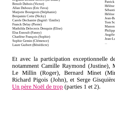
Patrick
Benoît Dubois (Victor)
Hélène
Allan Duboux (Eric Fava)
Sébasti
Marjorie Bourgeois (Stéphanie)
Hélène 
Benjamin Cotte (Nicky)
Jean-Ba
Carole Dechantre (Ingrid / Emilie)
Tom Sc
Franck Delay (Pierre)
Manon 
Mathilda Delecroix Denquin (Elise)
Philipp
Elsa Esnoult (Fanny)
Angèle 
Charlène François (Sophie)
Jean-L
Sophie Gemin (Clémence)
...
Laure Guibert (Bénédicte)
Et avec la participation exceptionnelle 
notamment Camille Raymond (Justine), 
Le Millin (Roger), Bernard Minet (Mi
Richard Pigois (John), et Serge Gisquièr
Un père Noël de trop
(parties 1 et 2).