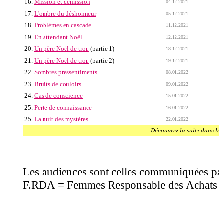
16.
Mission et démission
04.12.2021
17.
L'ombre du déshonneur
05.12.2021
18.
Problèmes en cascade
11.12.2021
19.
En attendant Noël
12.12.2021
20.
Un père Noël de trop
(partie 1)
18.12.2021
21.
Un père Noël de trop
(partie 2)
19.12.2021
22.
Sombres pressentiments
08.01.2022
23.
Bruits de couloirs
09.01.2022
24.
Cas de conscience
15.01.2022
25.
Perte de connaissance
16.01.2022
25.
La nuit des mystères
22.01.2022
Découvrez la suite dans 
Les audiences sont celles communiquées 
F.RDA = Femmes Responsable des Achats (l