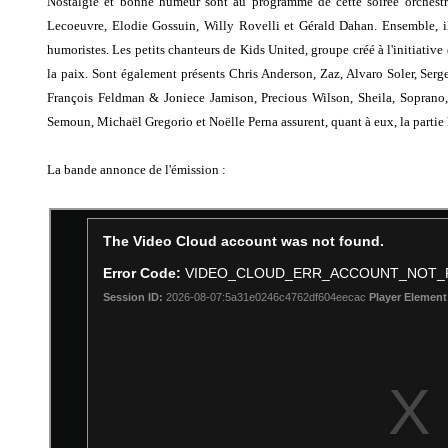
Nostalgie et bonne humeur sont au programme de cette soirée orchestré
Lecoeuvre, Elodie Gossuin, Willy Rovelli et Gérald Dahan. Ensemble, ils
humoristes. Les petits chanteurs de Kids United, groupe créé à l'initiative 
la paix. Sont également présents Chris Anderson, Zaz, Alvaro Soler, Ser
François Feldman & Joniece Jamison, Precious Wilson, Sheila, Soprano, 
Semoun, Michaël Gregorio et Noëlle Perna assurent, quant à eux, la partie
La bande annonce de l'émission :