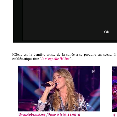
Hélène est la dernière artiste de la soirée a se produire sur scène. I
emblématique titre "
Je m'appelle Hélène
"...