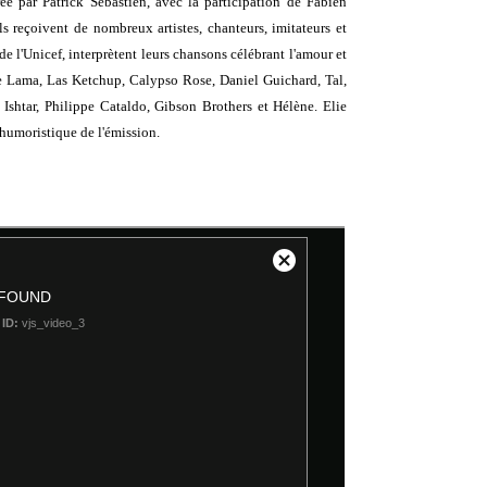
e par Patrick Sébastien, avec la participation de Fabien
 reçoivent de nombreux artistes, chanteurs, imitateurs et
de l'Unicef, interprètent leurs chansons célébrant l'amour et
ge Lama, Las Ketchup, Calypso Rose, Daniel Guichard, Tal,
Ishtar, Philippe Cataldo, Gibson Brothers et Hélène. Elie
 humoristique de l'émission.