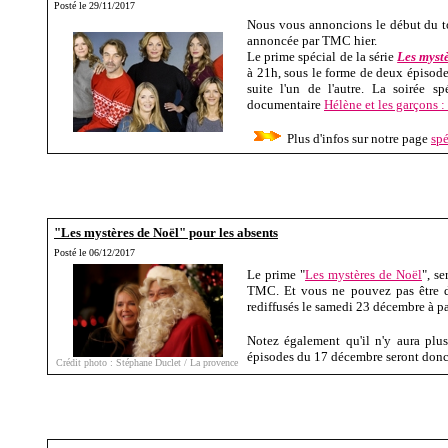
Posté le 29/11/2017
Nous vous annoncions le début du tou
annoncée par TMC hier.
Le prime spécial de la série
Les myst
à 21h, sous le forme de deux épisode
suite l'un de l'autre. La soirée s
documentaire
Hélène et les garçons :
Plus d'infos sur notre page
sp
"Les mystères de Noël" pour les absents
Posté le 06/12/2017
Le prime "
Les mystères de Noël
", s
TMC. Et vous ne pouvez pas être de
rediffusés le samedi 23 décembre à pa
Notez également qu'il n'y aura plus
épisodes du 17 décembre seront donc l
Crédit photo : Stéphane Duclet / La provence